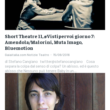
Short Theatre 11, #Vistipervoi giorno 7:
Amendola/Malorini, Muta Imago,
Bluemotion
Gaiaitalia.com Notizie Teatro
-
15/09/2016
di Stefano Cangiano twitter@stefanocangiano Cosa
separa la colpa dal senso di colpa? Un abisso, ed è questo
abisso che Nessuno può tenere Baby in un...