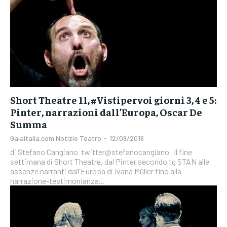
Short Theatre 11, #Vistipervoi giorni 3, 4 e 5:
Pinter, narrazioni dall’Europa, Oscar De
Summa
Gaiaitalia.com Notizie Teatro
-
12/09/2016
di Stefano Cangiano twitter@stefanocangiano Il fine
settimana di Short Theatre, dal Pinter secondo tg STAN alle
assenze narranti dall'Europa di Ivana Müller fino alla
narrazione-testimonianza...