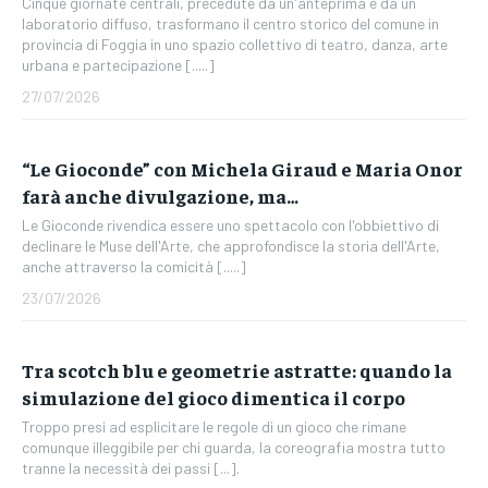
Cinque giornate centrali, precedute da un'anteprima e da un
laboratorio diffuso, trasformano il centro storico del comune in
provincia di Foggia in uno spazio collettivo di teatro, danza, arte
urbana e partecipazione [.....]
27/07/2026
“Le Gioconde” con Michela Giraud e Maria Onor
farà anche divulgazione, ma…
Le Gioconde rivendica essere uno spettacolo con l'obbiettivo di
declinare le Muse dell'Arte, che approfondisce la storia dell'Arte,
anche attraverso la comicità [.....]
23/07/2026
Tra scotch blu e geometrie astratte: quando la
simulazione del gioco dimentica il corpo
Troppo presi ad esplicitare le regole di un gioco che rimane
comunque illeggibile per chi guarda, la coreografia mostra tutto
tranne la necessità dei passi [...].