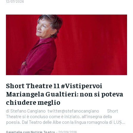
12/07/2026
Short Theatre 11 #Vistipervoi
Mariangela Gualtieri: non si poteva
chiudere meglio
di Stefano Cangiano twitter@stefanocangiano Short
Theatre si è concluso come è iniziato, all'insegna della
poesia. Dal Teatro delle Albe con la lingua romagnola di LUṢ...
Gaiaitalia.com Notizie Teatro
-
20/09/2016