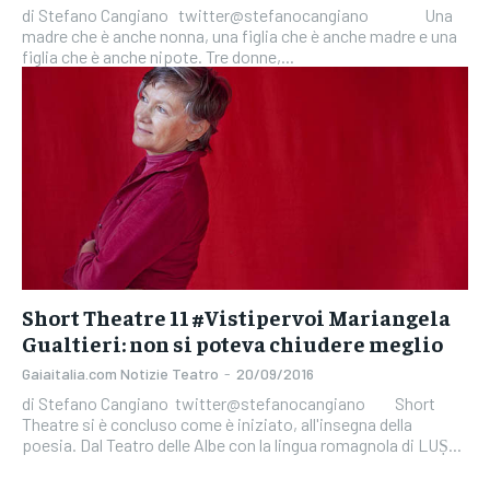
di Stefano Cangiano twitter@stefanocangiano Una
madre che è anche nonna, una figlia che è anche madre e una
figlia che è anche nipote. Tre donne,...
Short Theatre 11 #Vistipervoi Mariangela
Gualtieri: non si poteva chiudere meglio
Gaiaitalia.com Notizie Teatro
-
20/09/2016
di Stefano Cangiano twitter@stefanocangiano Short
Theatre si è concluso come è iniziato, all'insegna della
poesia. Dal Teatro delle Albe con la lingua romagnola di LUṢ...