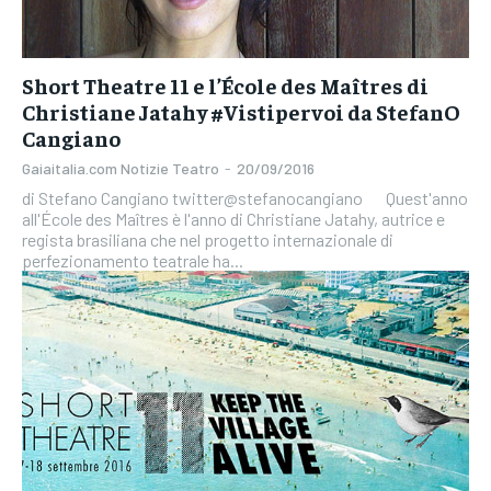
Short Theatre 11 e l’École des Maîtres di
Christiane Jatahy #Vistipervoi da StefanO
Cangiano
Gaiaitalia.com Notizie Teatro
-
20/09/2016
di Stefano Cangiano twitter@stefanocangiano Quest'anno
all'École des Maîtres è l'anno di Christiane Jatahy, autrice e
regista brasiliana che nel progetto internazionale di
perfezionamento teatrale ha...