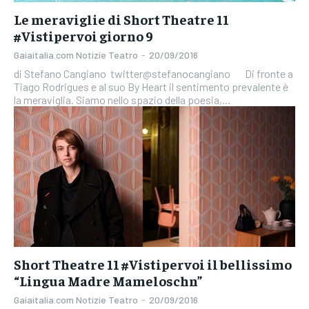
Le meraviglie di Short Theatre 11
#Vistipervoi giorno 9
Gaiaitalia.com Notizie Teatro
-
20/09/2016
di Stefano Cangiano twitter@stefanocangiano Di fronte a
Tiago Rodrigues e al suo By Heart il sentimento prevalente è
la meraviglia. Siamo nello spazio della poesia,...
Short Theatre 11 #Vistipervoi il bellissimo
“Lingua Madre Mameloschn”
Gaiaitalia.com Notizie Teatro
-
20/09/2016