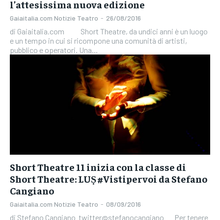
l’attesissima nuova edizione
Gaiaitalia.com Notizie Teatro
-
26/08/2016
di Gaiaitalia.com Short Theatre, da undici anni è un luogo
e un tempo in cui si ricompone una comunità di artisti,
pubblico e operatori. Una...
Short Theatre 11 inizia con la classe di
Short Theatre: LUṢ #Vistipervoi da Stefano
Cangiano
Gaiaitalia.com Notizie Teatro
-
08/09/2016
di Stefano Cangiano twitter@stefanocangiano Per tenere