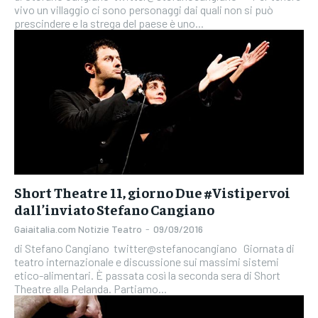
vivo un villaggio ci sono personaggi dai quali non si può
prescindere e la strega del paese è uno...
Short Theatre 11, giorno Due #Vistipervoi
dall’inviato Stefano Cangiano
Gaiaitalia.com Notizie Teatro
-
09/09/2016
di Stefano Cangiano twitter@stefanocangiano Giornata di
teatro internazionale e discussione sui massimi sistemi
etico-alimentari. È passata così la seconda sera di Short
Theatre alla Pelanda. Partiamo...