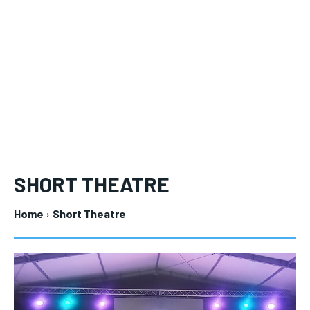
Your Profile
Your Profile
LIFESTYLE
LIFESTYLE
SHORT THEATRE
Home
Short Theatre