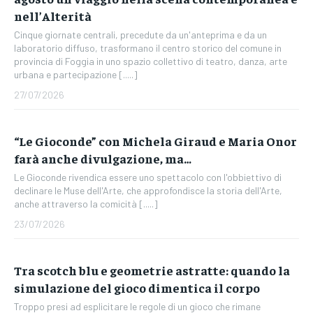
nell’Alterità
Cinque giornate centrali, precedute da un'anteprima e da un
laboratorio diffuso, trasformano il centro storico del comune in
provincia di Foggia in uno spazio collettivo di teatro, danza, arte
urbana e partecipazione [.....]
27/07/2026
“Le Gioconde” con Michela Giraud e Maria Onor
farà anche divulgazione, ma…
Le Gioconde rivendica essere uno spettacolo con l'obbiettivo di
declinare le Muse dell'Arte, che approfondisce la storia dell'Arte,
anche attraverso la comicità [.....]
23/07/2026
Tra scotch blu e geometrie astratte: quando la
simulazione del gioco dimentica il corpo
Troppo presi ad esplicitare le regole di un gioco che rimane