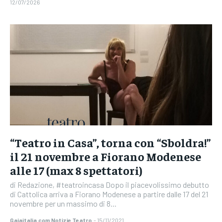
12/07/2026
“Teatro in Casa”, torna con “Sboldra!”
il 21 novembre a Fiorano Modenese
alle 17 (max 8 spettatori)
di Redazione, #teatroincasa Dopo il piacevolissimo debutto
di Cattolica arriva a Fiorano Modenese a partire dalle 17 del 21
novembre per un massimo di 8...
Gaiaitalia.com Notizie Teatro
-
15/11/2021