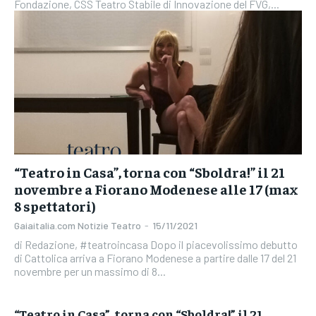
Fondazione, CSS Teatro Stabile di Innovazione del FVG,...
“Teatro in Casa”, torna con “Sboldra!” il 21
novembre a Fiorano Modenese alle 17 (max
8 spettatori)
Gaiaitalia.com Notizie Teatro
-
15/11/2021
di Redazione, #teatroincasa Dopo il piacevolissimo debutto
di Cattolica arriva a Fiorano Modenese a partire dalle 17 del 21
novembre per un massimo di 8...
“Teatro in Casa”, torna con “Sboldra!” il 21