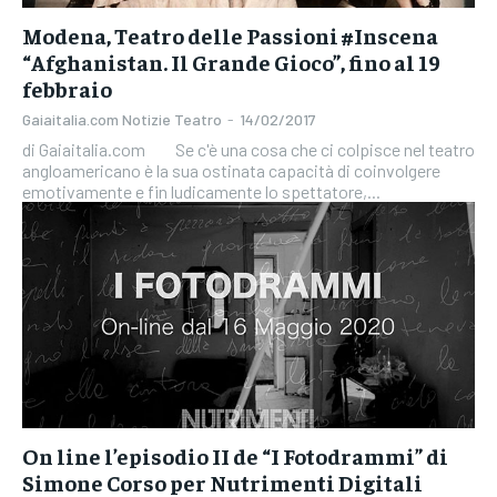
Modena, Teatro delle Passioni #Inscena
“Afghanistan. Il Grande Gioco”, fino al 19
febbraio
Gaiaitalia.com Notizie Teatro
-
14/02/2017
di Gaiaitalia.com Se c'è una cosa che ci colpisce nel teatro
angloamericano è la sua ostinata capacità di coinvolgere
emotivamente e fin ludicamente lo spettatore,...
On line l’episodio II de “I Fotodrammi” di
Simone Corso per Nutrimenti Digitali