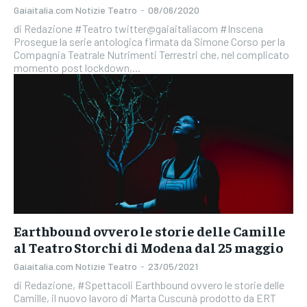
Gaiaitalia.com Notizie Teatro
-
08/06/2020
di Redazione #Teatro twitter@gaiaitaliacom #Inscena
Prosegue la serie antologica firmata da Simone Corso per la
Compagnia Teatrale Nutrimenti Terrestri che, nel complicato
momento post lockdown,...
Earthbound ovvero le storie delle Camille
al Teatro Storchi di Modena dal 25 maggio
Gaiaitalia.com Notizie Teatro
-
23/05/2021
di Redazione, #Spettacoli Earthbound ovvero le storie delle
Camille, il nuovo lavoro di Marta Cuscunà prodotto da ERT