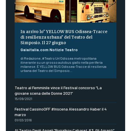
In arrivo lo” YELLOW BUS Odissea-Tracce
di resilienza urbana” del Teatro del
Simposio. Il 27 giugno
Gaiaitalia.com Notizie Teatro
di Redazione, #Teatro Un’Odissea metropolitana
itinerante su un grosso autobus giallo nella periferia
milanese. È YELLOW BUS Odissea-Tracce di resilienza
urbana del Teatro del Simposio...
Teatro al Femminile vince il Festival concorso “La
giovane scena delle Donne 2021”
15/09/2021
Festival CassinoOFF #Inscena Alessandro Haber il 4
marzo
01/03/2016
Al Teatro Degli Angeli “Bugalkov Cabaret #3. Gli Amanti”,