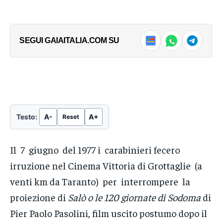
di Ennio Trinelli Dal posto 23 della fila 5 che
di Ennio Trinelli Dal posto 23 della fila 5 che
il gentilissimo ufficio stampa ci ha riservato
il gentilissimo ufficio stampa ci ha riservato
→
→
-...
-...
SEGUI GAIAITALIA.COM SU
Testo:
A-
A+
Reset
Il 7 giugno del 1977 i carabinieri fecero
irruzione nel Cinema Vittoria di Grottaglie (a
venti km da Taranto) per interrompere la
proiezione di
Salò o le 120 giornate di Sodoma
di
Pier Paolo Pasolini, film uscito postumo dopo il