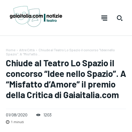
Home
Altre Città
Chiude al Teatro Lo Spazio il concorso "Idee nello
Spazio". A "Misfatto...
Chiude al Teatro Lo Spazio il
concorso “Idee nello Spazio”. A
“Misfatto d’Amore” il premio
della Critica di Gaiaitalia.com
Testo:
Testo:
A-
A-
A+
A+
Reset
Reset
01/08/2020
1203
1
minuti
SUBSCRIBE
SUBSCRIBE