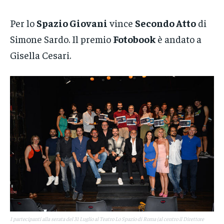
Per lo
Spazio Giovani
vince
Secondo Atto
di
Simone Sardo. Il premio
Fotobook
è andato a
Gisella Cesari.
I partecipanti alla serata del 31 Luglio al Teatro Lo Spazio di Roma (al centro il Direttore